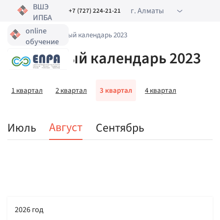
ВШЭ
г. Алматы
+7 (727) 224-21-21
ИПБА
online
Главная
•
Налоговый календарь 2023
обучение
Налоговый календарь 2023
1 квартал
2 квартал
3 квартал
4 квартал
Август
Июль
Сентябрь
2026 год