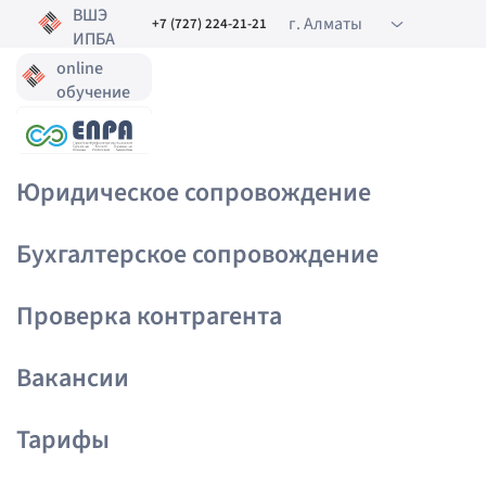
ВШЭ
г. Алматы
+7 (727) 224-21-21
ИПБА
online
Главная
•
Услуги
обучение
Услуги
Юридическое сопровождение
Бухгалтерское сопровождение
Проверка контрагента
Вакансии
Тарифы