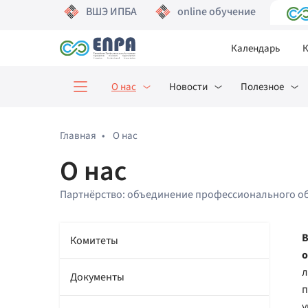
ВШЭ ИПБА
online обучение
Календарь
К
О нас
Новости
Полезное
Главная
•
О нас
О нас
Партнёрство: объединение профессионального о
В
Комитеты
о
л
Документы
п
у