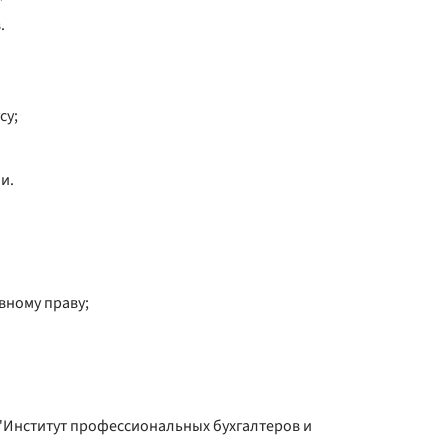
.
су;
и.
вному праву;
Институт профессиональных бухгалтеров и