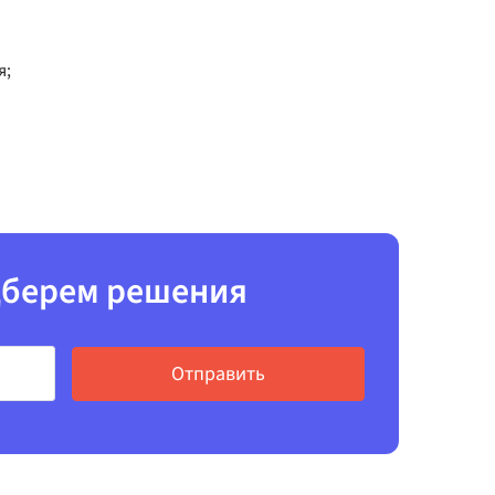
я;
одберем решения
Отправить