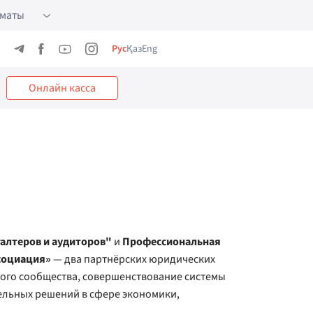
лматы
Рус
Қаз
Eng
Онлайн касса
алтеров и аудиторов"
и
Профессиональная
социация»
— два партнёрских юридических
ого сообщества, совершенствование системы
ельных решений в сфере экономики,