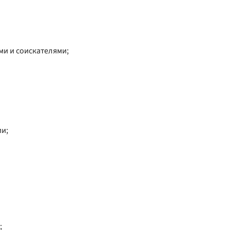
и и соискателями;
ии;
;