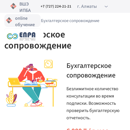
ВШЭ
г. Алматы
+7 (727) 224-21-21
ИПБА
online
Главная
•
Услуги
•
Бухгалтерское сопровождение
обучение
Бухгалтерское
сопровождение
Бухгалтерское
сопровождение
Безлимитное количество
консультации во время
подписки. Возможность
проверить бухгалтерскую
отчетность.