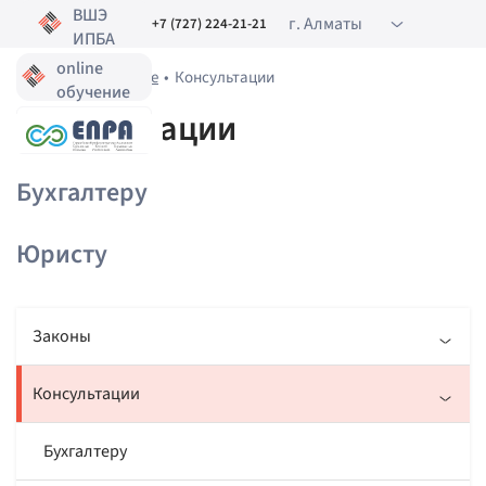
ВШЭ
г. Алматы
+7 (727) 224-21-21
ИПБА
online
Главная
•
Полезное
•
Консультации
обучение
Консультации
Бухгалтеру
Юристу
Законы
Консультации
Разъяснения
Бухгалтеру