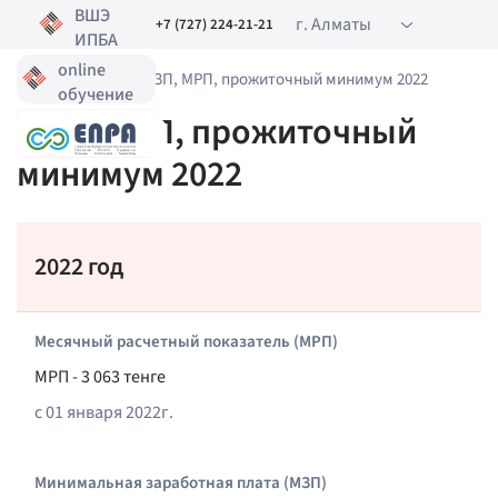
ВШЭ
г. Алматы
+7 (727) 224-21-21
ИПБА
online
Главная
•
МЗП
•
МЗП, МРП, прожиточный минимум 2022
обучение
МЗП, МРП, прожиточный
минимум 2022
2022 год
Месячный расчетный показатель (МРП)
МРП - 3 063 тенге
с 01 января 2022г.
Минимальная заработная плата (МЗП)