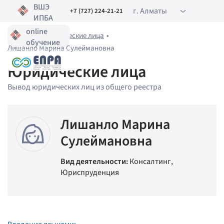
ВШЭ
г. Алматы
+7 (727) 224-21-21
ИПБА
online
Главная
•
Юридические лица
•
обучение
Лишанло Марина Сулеймановна
Юридические лица
Вывод юридических лиц из общего реестра
Лишанло Марина
Сулеймановна
Вид деятельности:
Консалтинг,
Юриспруденция